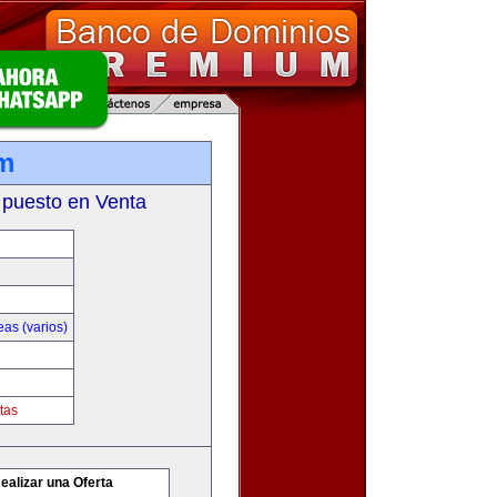
m
 puesto en Venta
as (varios)
tas
ealizar una Oferta