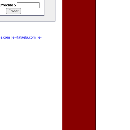
Ofrecido $
es.com
|
e-Rafaela.com
|
e-