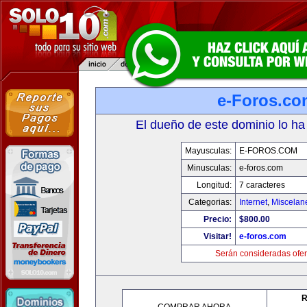
e-Foros.co
El dueño de este dominio lo ha
Mayusculas:
E-FOROS.COM
Minusculas:
e-foros.com
Longitud:
7 caracteres
Categorias:
Internet
,
Miscelane
Precio:
$800.00
Visitar!
e-foros.com
Serán consideradas ofer
R