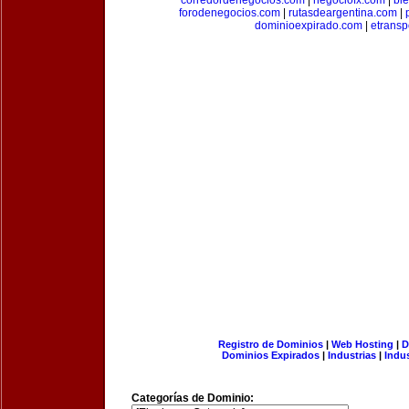
corredordenegocios.com
|
negociofx.com
|
bi
forodenegocios.com
|
rutasdeargentina.com
|
dominioexpirado.com
|
etransp
Registro de Dominios
|
Web Hosting
|
D
Dominios Expirados
|
Industrias
|
Indu
Categorías de Dominio: