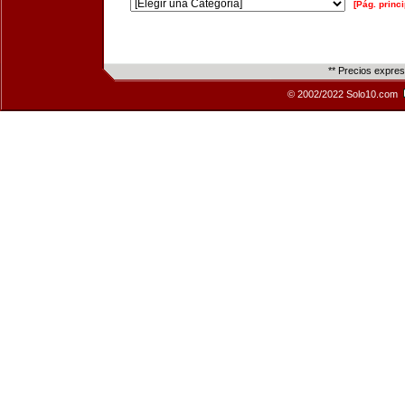
[Pág. princi
** Precios expre
© 2002/2022 Solo10.com