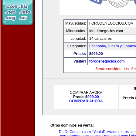
Mayusculas:
FORODENEGOCIOS.COM
Minusculas:
forodenegocios.com
Longitud:
14 caracteres
Categorias:
Economia, Dinero y Finanz
Precio:
$999.00
Visitar!
forodenegocios.com
Serán consideradas ofer
R
COMPRAR AHORA
Precio $
999.00
Precio 
COMPRAR AHORA
Otros dominios en venta:
DiaDeCompra.com
|
VentaDeAutomotores.co