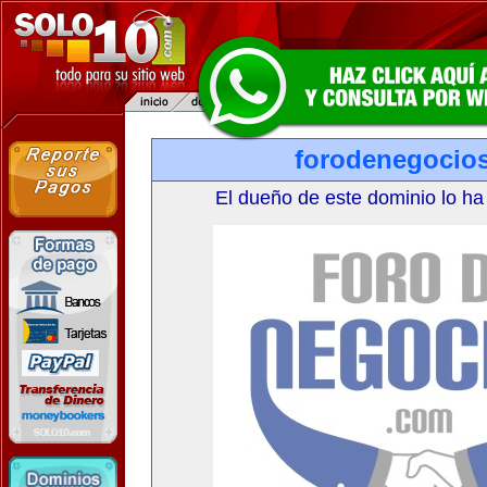
forodenegocio
El dueño de este dominio lo ha