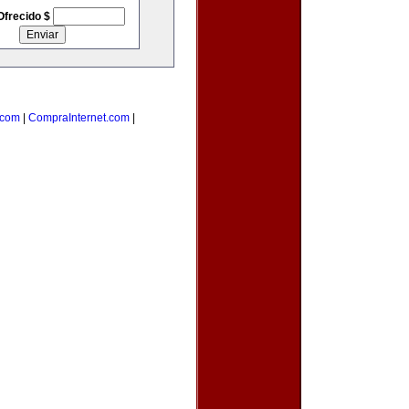
Ofrecido $
.com
|
CompraInternet.com
|