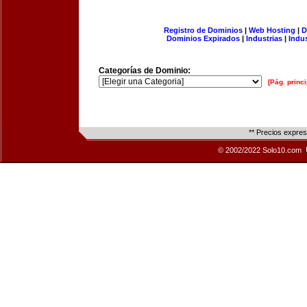
Registro de Dominios
|
Web Hosting
|
D
Dominios Expirados
|
Industrias
|
Indu
Categorías de Dominio:
[Pág. princi
** Precios expre
© 2002/2022 Solo10.com