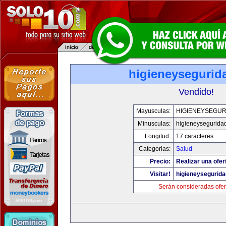
higieneysegurid
Vendido!
Mayusculas:
HIGIENEYSEGUR
Minusculas:
higieneysegurida
Longitud:
17 caracteres
Categorias:
Salud
Precio:
Realizar una ofer
Visitar!
higieneysegurid
Serán consideradas ofer