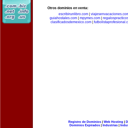
Otros dominios en venta:
escribirunlibro.com
|
viajesenvacaciones.co
guiahostales.com
|
mpymes.com
|
regalospractico
clasificadosdemexico.com
|
futbolistaprofesional
Registro de Dominios
|
Web Hosting
|
D
Dominios Expirados
|
Industrias
|
Indu