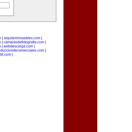
m
|
alquilerinmuebles.com
|
m
|
camarasdefotografia.com
|
m
|
webdescarga.com
|
oducciondecomerciales.com
|
it.com
|