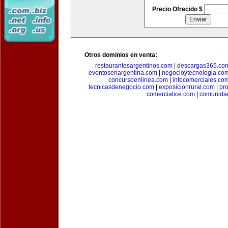
Precio Ofrecido $
Otros dominios en venta:
restaurantesargentinos.com
|
descargas365.co
eventosenargentina.com
|
negocioytecnologia.co
concursoenlinea.com
|
infocomerciales.co
tecnicasdenegocio.com
|
exposicionrural.com
|
pr
comercialice.com
|
comunidad