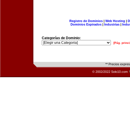
Registro de Dominios
|
Web Hosting
|
D
Dominios Expirados
|
Industrias
|
Indu
Categorías de Dominio:
[Pág. princi
** Precios expre
© 2002/2022 Solo10.com