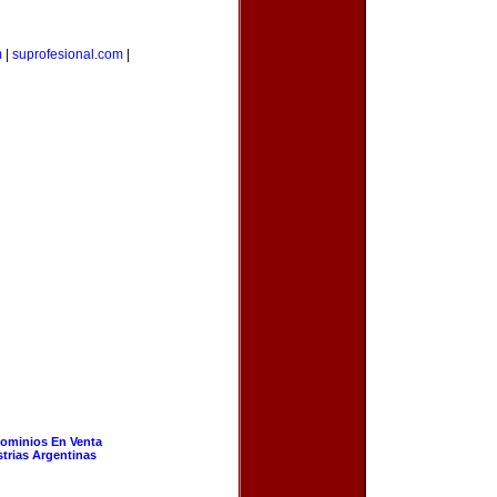
m
|
suprofesional.com
|
ominios En Venta
strias Argentinas