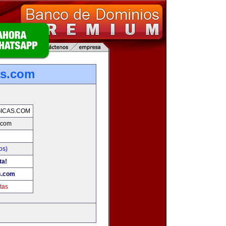
as.com
ICAS.COM
.com
os)
ta!
s.com
tas