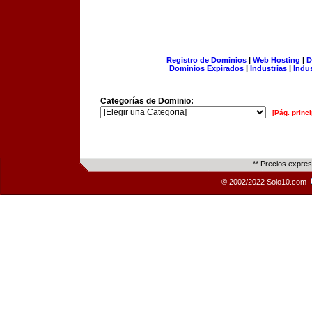
Registro de Dominios
|
Web Hosting
|
D
Dominios Expirados
|
Industrias
|
Indu
Categorías de Dominio:
[Pág. princi
** Precios expre
© 2002/2022 Solo10.com