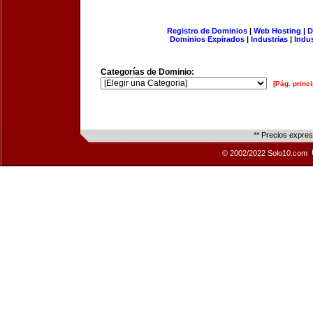
Registro de Dominios
|
Web Hosting
|
D
Dominios Expirados
|
Industrias
|
Indu
Categorías de Dominio:
[Pág. princi
** Precios expre
© 2002/2022 Solo10.com